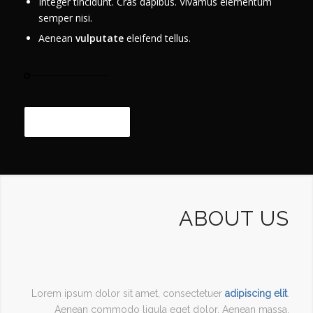
Integer tincidunt. Cras dapibus. Vivamus elementum
semper nisi.
Aenean
vulputate
eleifend tellus.
Learn more...
ABOUT US
Lorem ipsum dolor sit amet, consectetuer
adipiscing elit
.
Aenean commodo ligula eget dolor. Aenean massa.